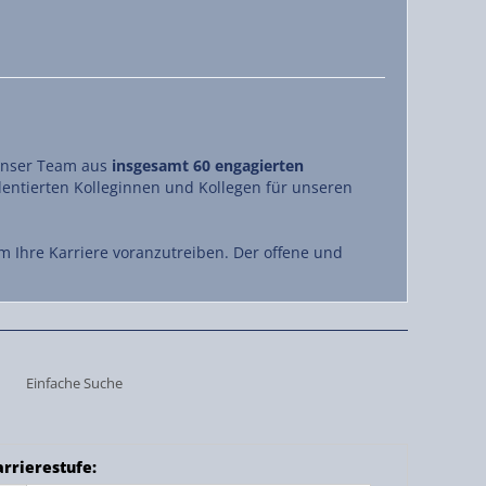
 unser Team aus
insgesamt 60 engagierten
lentierten Kolleginnen und Kollegen für unseren
m Ihre Karriere voranzutreiben. Der offene und
Einfache Suche
arrierestufe
: