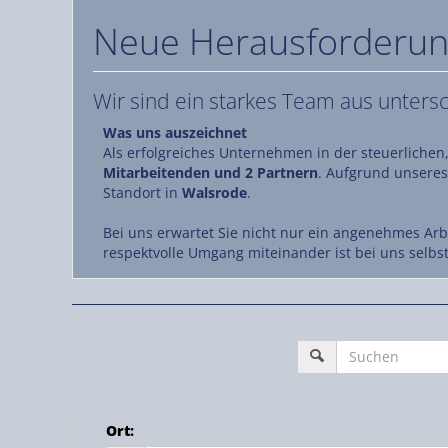
Neue Herausforderun
Wir sind ein starkes Team aus unters
Was uns auszeichnet
Als erfolgreiches Unternehmen in der steuerlichen,
Mitarbeitenden und 2 Partnern
. Aufgrund unseres
Standort in
Walsrode
.
Bei uns erwartet Sie nicht nur ein angenehmes Arb
respektvolle Umgang miteinander ist bei uns selbs
Ort
: