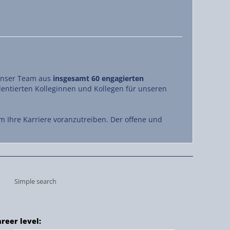
 unser Team aus
insgesamt 60 engagierten
lentierten Kolleginnen und Kollegen für unseren
m Ihre Karriere voranzutreiben. Der offene und
Simple search
reer level
: