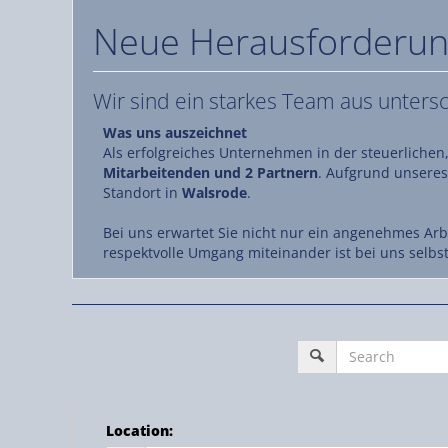
Neue Herausforderun
Wir sind ein starkes Team aus unters
Was uns auszeichnet
Als erfolgreiches Unternehmen in der steuerlichen,
Mitarbeitenden und 2 Partnern
. Aufgrund unseres
Standort in
Walsrode
.
Bei uns erwartet Sie nicht nur ein angenehmes Arb
respektvolle Umgang miteinander ist bei uns selbs
Location
: